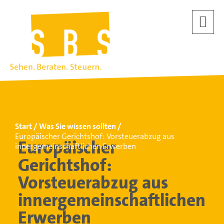
Start
Was Sie wissen sollten
Europäischer Gerichtshof: Vorsteuerabzug aus
Europäischer
innergemeinschaftlichen Erwerben
Gerichtshof:
Vorsteuerabzug aus
innergemeinschaftlichen
Erwerben