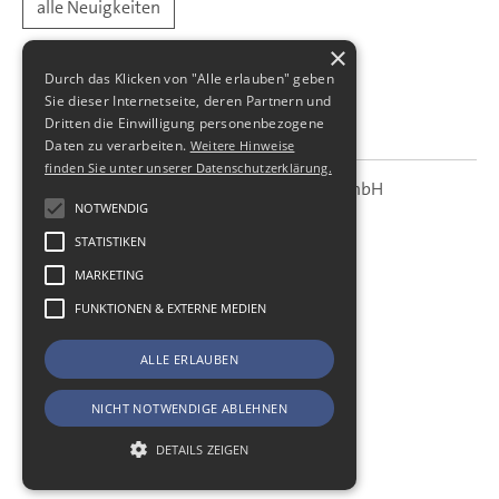
alle Neuigkeiten
×
Durch das Klicken von "Alle erlauben" geben
Sie dieser Internetseite, deren Partnern und
Dritten die Einwilligung personenbezogene
Daten zu verarbeiten.
Weitere Hinweise
finden Sie unter unserer Datenschutzerklärung.
SBS Richter, Trenner & Kollegen GmbH
SBS
Steuerberatungsgesellschaft
NOTWENDIG
STATISTIKEN
Hohe Straße 55
01187
Dresden
MARKETING
Telefon:
+49 (0) 351 - 87 32 60
FUNKTIONEN & EXTERNE MEDIEN
Telefax:
+49 (0) 351 - 87 32 699
E-Mail:
kanzlei@sbsdresden.de
ALLE ERLAUBEN
ESt-Helfer
Start
NICHT NOTWENDIGE ABLEHNEN
Impressum
Datenschutz
DETAILS ZEIGEN
Cookie-Einstellungen