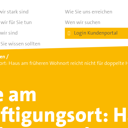
ir stark sind
Wie Sie uns erreichen
wir für Sie tun
Wen wir suchen
wir sind
Login Kundenportal
Sie wissen sollten
ten
rt: Haus am früheren Wohnort reicht nicht für doppelte
e am
ftigungsort: 