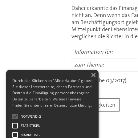
Daher erkannte das Finanz
nicht an. Denn wenn das Fa
am Beschäftigungsort gelebt
Mittelpunkt der Lebensinte
verglichen die Richter in d
Information für:
zum Thema:
×
(aus: Ausgabe 03/2017)
Durch das Klicken von "Alle erlauben" geben
Sie dieser Internetseite, deren Partnern und
Dritten die Einwilligung personenbezogene
Daten zu verarbeiten.
Weitere Hinweise
alle Neuigkeiten
finden Sie unter unserer Datenschutzerklärung.
NOTWENDIG
STATISTIKEN
MARKETING