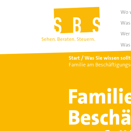
Wo w
Was 
Wer 
Was 
Start
Was Sie wissen soll
Familie am Beschäftigungso
Famili
Beschä