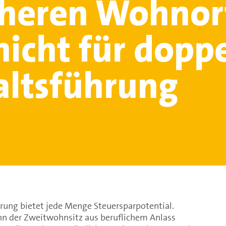
üheren Wohnor
nicht für dopp
ltsführung
rung bietet jede Menge Steuersparpotential.
enn der Zweitwohnsitz aus beruflichem Anlass