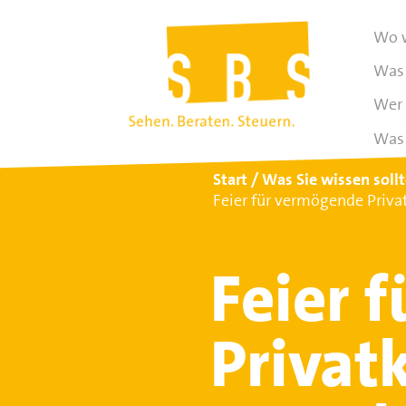
Wo w
Was 
Wer 
Was 
Start
Was Sie wissen soll
Feier für vermögende Priv
Feier 
Privat