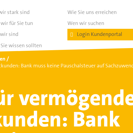
ir stark sind
Wie Sie uns erreichen
wir für Sie tun
Wen wir suchen
wir sind
Login Kundenportal
Sie wissen sollten
ten
atkunden: Bank muss keine Pauschalsteuer auf Sachzuwen
für vermögend
kunden: Bank