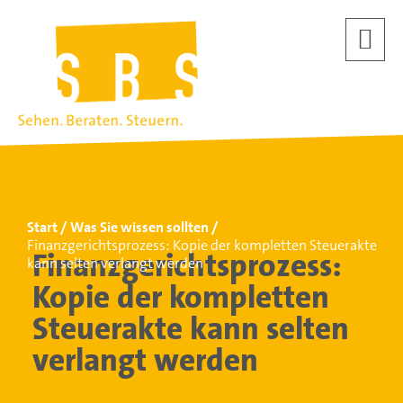
Start
Was Sie wissen sollten
Finanzgerichtsprozess: Kopie der kompletten Steuerakte
Finanzgerichtsprozess:
kann selten verlangt werden
Kopie der kompletten
Steuerakte kann selten
verlangt werden