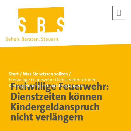
Start
Was Sie wissen sollten
Freiwillige Feuerwehr: Dienstzeiten können
Freiwillige Feuerwehr:
Kindergeldanspruch nicht verlängern
Dienstzeiten können
Kindergeldanspruch
nicht verlängern