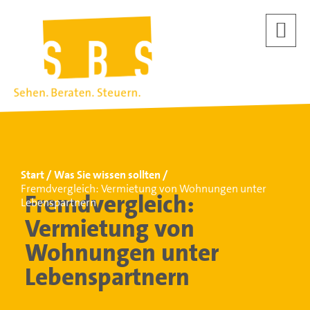
Start
Was Sie wissen sollten
Fremdvergleich: Vermietung von Wohnungen unter
Fremdvergleich:
Lebenspartnern
Vermietung von
Wohnungen unter
Lebenspartnern