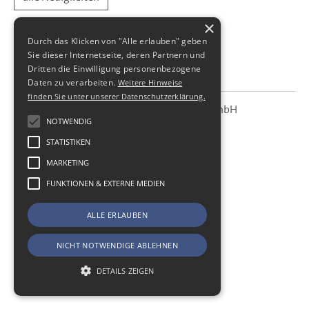
×
Durch das Klicken von "Alle erlauben" geben
Sie dieser Internetseite, deren Partnern und
Dritten die Einwilligung personenbezogene
Daten zu verarbeiten.
Weitere Hinweise
finden Sie unter unserer Datenschutzerklärung.
SBS Richter, Trenner & Kollegen GmbH
SBS
Steuerberatungsgesellschaft
NOTWENDIG
STATISTIKEN
Hohe Straße 55
01187
Dresden
MARKETING
Telefon:
+49 (0) 351 - 87 32 60
FUNKTIONEN & EXTERNE MEDIEN
Telefax:
+49 (0) 351 - 87 32 699
E-Mail:
kanzlei@sbsdresden.de
ALLE ERLAUBEN
ESt-Helfer
Start
NICHT NOTWENDIGE ABLEHNEN
Impressum
Datenschutz
DETAILS ZEIGEN
Cookie-Einstellungen