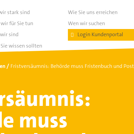
ir stark sind
Wie Sie uns erreichen
wir für Sie tun
Wen wir suchen
wir sind
Login Kundenportal
Sie wissen sollten
ten
Fristversäumnis: Behörde muss Fristenbuch und Post
ersäumnis:
de muss