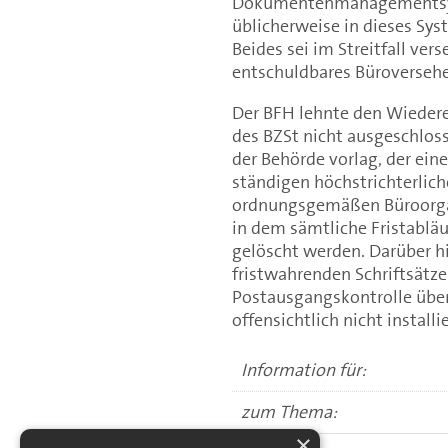
Dokumentenmanagementsyst
üblicherweise in dieses Sys
Beides sei im Streitfall ver
entschuldbares Büroversehe
Der BFH lehnte den Wiedere
des BZSt nicht ausgeschloss
der Behörde vorlag, der ei
ständigen höchstrichterlic
ordnungsgemäßen Büroorgan
in dem sämtliche Fristabläu
gelöscht werden. Darüber h
fristwahrenden Schriftsätze
Postausgangskontrolle übe
offensichtlich nicht install
Information für:
zum Thema:
×