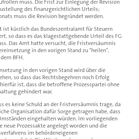
frollen muss. Die Frist zur Einlegung der Revision
stellung des finanzgerichtlichen Urteils;
onats muss die Revision begründet werden.
 ist kürzlich das Bundeszentralamt für Steuern
ert, so dass es das klagestattgebende Urteil des FG
ss. Das Amt hatte versucht, die Fristversäumnis
reinsetzung in den vorigen Stand zu "heilen",
r dem BFH.
nsetzung in den vorigen Stand wird über die
hen, so dass das Rechtsbegehren noch Erfolg
ierfür ist, dass die betroffene Prozesspartei ohne
haltung gehindert war.
s es keine Schuld an der Fristversäumnis trage, da
iche Organisation dafür Sorge getragen habe, dass
 Umständen eingehalten würden. Im vorliegenden
e neue Prozessakte angelegt worden und die
verfahrens im behördeneigenen