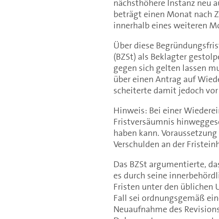
nächsthöhere Instanz neu au
beträgt einen Monat nach Zu
innerhalb eines weiteren M
Über diese Begründungsfrist
(BZSt) als Beklagter gestolp
gegen sich gelten lassen mu
über einen Antrag auf Wiede
scheiterte damit jedoch vo
Hinweis: Bei einer Wiederei
Fristversäumnis hinweggese
haben kann. Voraussetzung h
Verschulden an der Fristein
Das BZSt argumentierte, das
es durch seine innerbehördl
Fristen unter den üblichen
Fall sei ordnungsgemäß ein
Neuaufnahme des Revisions