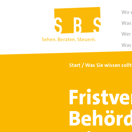
Wo w
Was 
Wer 
Was 
Start
Was Sie wissen soll
Fristv
Behör