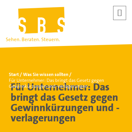
Start
Was Sie wissen sollten
Für Unternehmer: Das bringt das Gesetz gegen
Für Unternehmer: Das
Gewinnkürzungen und -verlagerungen
bringt das Gesetz gegen
Gewinnkürzungen und -
verlagerungen