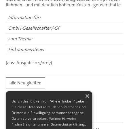
Rahmen - und mit deutlich höheren Kosten - gefeiert hatte.
Information für:
GmbH-Gesellschafter/-GF
zum Thema:
Einkommensteuer
(aus: Ausgabe 04/2017)
alle Neuigkeiten
×
Durch das Klicken von "Alle erlauben" geben
Sie dieser Internetseite, deren Partnern und
Dritten die Einwilligung personenbezogene
Daten zu verarbeiten.
Weitere Hinweise
finden Sie unter unserer Datenschutzerklärung.