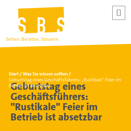
Start
Was Sie wissen sollten
Geburtstag eines Geschäftsführers: „Rustikale“ Feier im
Geburtstag eines
Betrieb ist absetzbar
Geschäftsführers:
"Rustikale" Feier im
Betrieb ist absetzbar