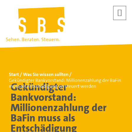
Start
Was Sie wissen sollten
Gekündigter Bankvorstand: Millionenzahlung der BaFin
Gekündigter
muss als Entschädigung versteuert werden
Bankvorstand:
Millionenzahlung der
BaFin muss als
Entschädigung