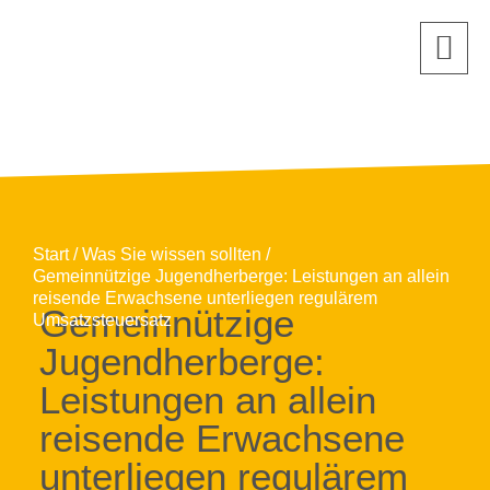
Start
Was Sie wissen sollten
Gemeinnützige Jugendherberge: Leistungen an allein
reisende Erwachsene unterliegen regulärem
Gemeinnützige
Umsatzsteuersatz
Jugendherberge:
Leistungen an allein
reisende Erwachsene
unterliegen regulärem