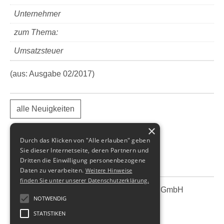
Unternehmer
zum Thema:
Umsatzsteuer
(aus: Ausgabe 02/2017)
alle Neuigkeiten
×
Durch das Klicken von "Alle erlauben" geben
Sie dieser Internetseite, deren Partnern und
Dritten die Einwilligung personenbezogene
Daten zu verarbeiten.
Weitere Hinweise
finden Sie unter unserer Datenschutzerklärung.
SBS Richter, Trenner & Kollegen GmbH
SBS
NOTWENDIG
Steuerberatungsgesellschaft
STATISTIKEN
Hohe Straße 55