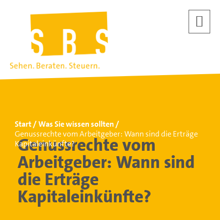
Start
Was Sie wissen sollten
Genussrechte vom Arbeitgeber: Wann sind die Erträge
Genussrechte vom
Kapitaleinkünfte?
Arbeitgeber: Wann sind
die Erträge
Kapitaleinkünfte?