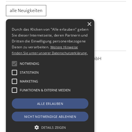
alle Neuigkeiten
×
Durch das Klicken von "Alle erlauben" geben
Sie dieser Internetseite, deren Partnern und
Dritten die Einwilligung personenbezogene
Daten zu verarbeiten.
Weitere Hinweise
finden Sie unter unserer Datenschutzerklärung.
SBS Richter, Trenner & Kollegen GmbH
SBS
Steuerberatungsgesellschaft
NOTWENDIG
STATISTIKEN
Hohe Straße 55
01187
Dresden
MARKETING
Telefon:
+49 (0) 351 - 87 32 60
FUNKTIONEN & EXTERNE MEDIEN
Telefax:
+49 (0) 351 - 87 32 699
E-Mail:
kanzlei@sbsdresden.de
ALLE ERLAUBEN
ESt-Helfer
Start
NICHT NOTWENDIGE ABLEHNEN
Impressum
Datenschutz
DETAILS ZEIGEN