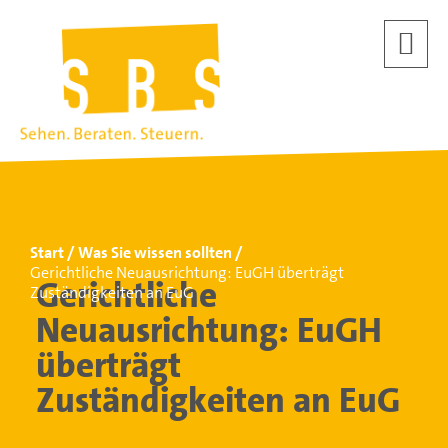
Start
Was Sie wissen sollten
Gerichtliche Neuausrichtung: EuGH überträgt
Gerichtliche
Zuständigkeiten an EuG
Neuausrichtung: EuGH
überträgt
Zuständigkeiten an EuG