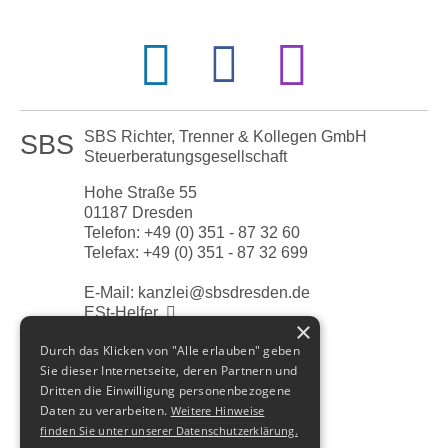
SBS Richter, Trenner & Kollegen GmbH
SBS
Steuerberatungsgesellschaft
Hohe Straße 55
01187
Dresden
Telefon:
+49 (0) 351 - 87 32 60
Telefax:
+49 (0) 351 - 87 32 699
E-Mail:
kanzlei@sbsdresden.de
ESt-Helfer
×
Start
Durch das Klicken von "Alle erlauben" geben
Impressum
Sie dieser Internetseite, deren Partnern und
Datenschutz
Dritten die Einwilligung personenbezogene
Cookie-Einstellungen
Daten zu verarbeiten.
Weitere Hinweise
finden Sie unter unserer Datenschutzerklärung.