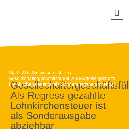
Start
Was Sie wissen sollten
Gesellschaftergeschäftsführer: Als Regress gezahlte
Gesellschaftergeschäftsfüh
Lohnkirchensteuer ist als Sonderausgabe abziehbar
Als Regress gezahlte
Lohnkirchensteuer ist
als Sonderausgabe
abziehbar