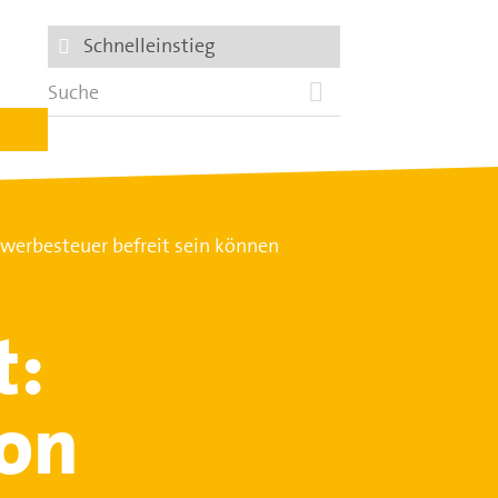
Schnelleinstieg
werbesteuer befreit sein können
t:
von