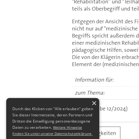
"Rehabilitation” und "Teilh
teils als Oberbegriff und te
Entgegen der Ansicht des Fi
nicht nur auf "medizinische
Begriffs spricht außerdem 
einer medizinischen Rehabi
pädagogische Hilfen, soweit 
Die von der Klägerin erbrac
Element der (medizinischen)
Information für:
zum Thema:
×
(aus: Ausgabe 12/2024)
Durch das Klicken von "Alle erlauben" geben
Sie dieser Internetseite, deren Partnern und
Dritten die Einwilligung personenbezogene
Daten zu verarbeiten.
Weitere Hinweise
alle Neuigkeiten
finden Sie unter unserer Datenschutzerklärung.