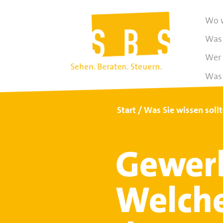
Wo w
Was 
Wer 
Was 
Start
Was Sie wissen soll
Gewerb
Welche