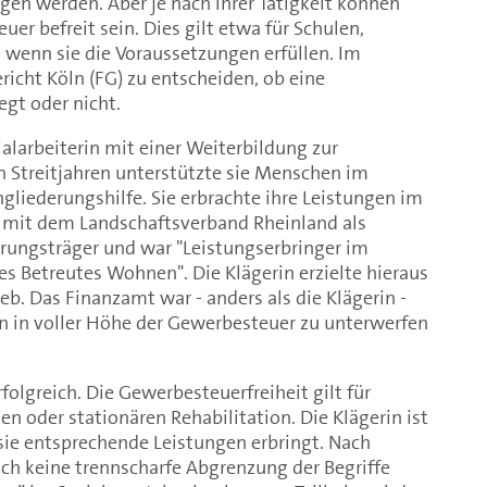
en werden. Aber je nach Ihrer Tätigkeit können
er befreit sein. Dies gilt etwa für Schulen,
 wenn sie die Voraussetzungen erfüllen. Im
ericht Köln (FG) zu entscheiden, ob eine
egt oder nicht.
ialarbeiterin mit einer Weiterbildung zur
n Streitjahren unterstützte sie Menschen im
liederungshilfe. Sie erbrachte ihre Leistungen im
 mit dem Landschaftsverband Rheinland als
rungsträger und war "Leistungserbringer im
s Betreutes Wohnen". Die Klägerin erzielte hieraus
b. Das Finanzamt war - anders als die Klägerin -
nn in voller Höhe der Gewerbesteuer zu unterwerfen
folgreich. Die Gewerbesteuerfreiheit gilt für
n oder stationären Rehabilitation. Die Klägerin ist
 sie entsprechende Leistungen erbringt. Nach
sich keine trennscharfe Abgrenzung der Begriffe