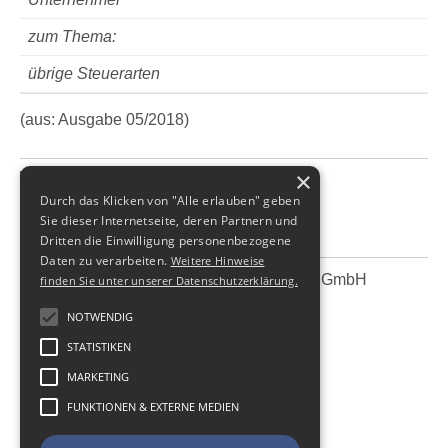
zum Thema:
übrige Steuerarten
(aus: Ausgabe 05/2018)
×
alle Neuigkeiten
Durch das Klicken von "Alle erlauben" geben
Sie dieser Internetseite, deren Partnern und
Dritten die Einwilligung personenbezogene
Daten zu verarbeiten.
Weitere Hinweise
SBS Richter, Trenner & Kollegen GmbH
SBS
finden Sie unter unserer Datenschutzerklärung.
Steuerberatungsgesellschaft
NOTWENDIG
Hohe Straße 55
STATISTIKEN
01187
Dresden
Telefon:
+49 (0) 351 - 87 32 60
MARKETING
Telefax:
+49 (0) 351 - 87 32 699
FUNKTIONEN & EXTERNE MEDIEN
E-Mail:
kanzlei@sbsdresden.de