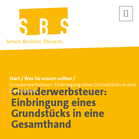
Start
Was Sie wissen sollten
Grunderwerbsteuer: Einbringung eines Grundstücks in eine
Grunderwerbsteuer:
Gesamthand
Einbringung eines
Grundstücks in eine
Gesamthand