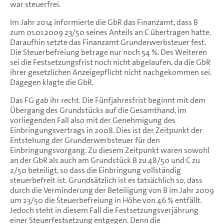
war steuerfrei.
Im Jahr 2014 informierte die GbR das Finanzamt, dass B
zum 01.01.2009 23/50 seines Anteils an C übertragen hatte.
Daraufhin setzte das Finanzamt Grunderwerbsteuer fest.
Die Steuerbefreiung betrage nur noch 54 %. Des Weiteren
sei die Festsetzungsfrist noch nicht abgelaufen, da die GbR
ihrer gesetzlichen Anzeigepflicht nicht nachgekommen sei.
Dagegen klagte die GbR.
Das FG gab ihr recht. Die Fünfjahresfrist beginnt mit dem
Übergang des Grundstücks auf die Gesamthand, im
vorliegenden Fall also mit der Genehmigung des
Einbringungsvertrags in 2008. Dies ist der Zeitpunkt der
Entstehung der Grunderwerbsteuer für den
Einbringungsvorgang. Zu diesem Zeitpunkt waren sowohl
an der GbR als auch am Grundstück B zu 48/50 und C zu
2/50 beteiligt, so dass die Einbringung vollständig
steuerbefreit ist. Grundsätzlich ist es tatsächlich so, dass
durch die Verminderung der Beteiligung von B im Jahr 2009
um 23/50 die Steuerbefreiung in Höhe von 46 % entfällt.
Jedoch steht in diesem Fall die Festsetzungsverjährung
einer Steuerfestsetzung entgegen. Denn die