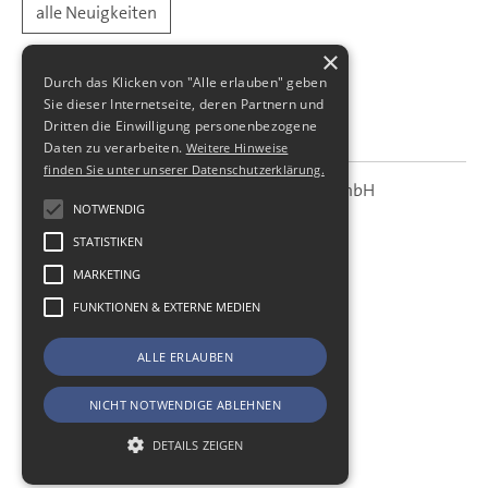
alle Neuigkeiten
×
Durch das Klicken von "Alle erlauben" geben
Sie dieser Internetseite, deren Partnern und
Dritten die Einwilligung personenbezogene
Daten zu verarbeiten.
Weitere Hinweise
finden Sie unter unserer Datenschutzerklärung.
SBS Richter, Trenner & Kollegen GmbH
SBS
Steuerberatungsgesellschaft
NOTWENDIG
STATISTIKEN
Hohe Straße 55
01187
Dresden
MARKETING
Telefon:
+49 (0) 351 - 87 32 60
FUNKTIONEN & EXTERNE MEDIEN
Telefax:
+49 (0) 351 - 87 32 699
E-Mail:
kanzlei@sbsdresden.de
ALLE ERLAUBEN
ESt-Helfer
Start
NICHT NOTWENDIGE ABLEHNEN
Impressum
Datenschutz
DETAILS ZEIGEN
Cookie-Einstellungen