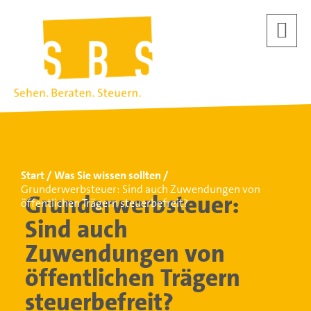
Start
Was Sie wissen sollten
Grunderwerbsteuer: Sind auch Zuwendungen von
Grunderwerbsteuer:
öffentlichen Trägern steuerbefreit?
Sind auch
Zuwendungen von
öffentlichen Trägern
steuerbefreit?