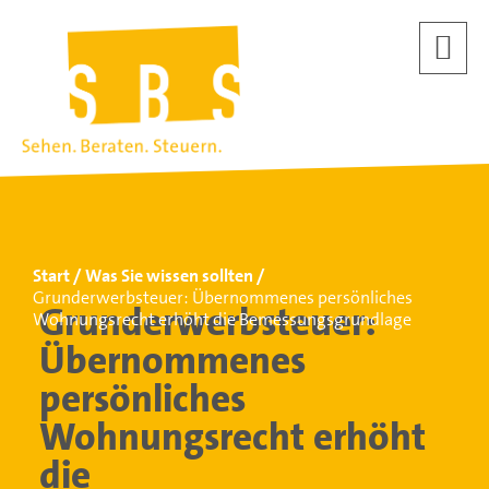
Start
Was Sie wissen sollten
Grunderwerbsteuer: Übernommenes persönliches
Grunderwerbsteuer:
Wohnungsrecht erhöht die Bemessungsgrundlage
Übernommenes
persönliches
Wohnungsrecht erhöht
die