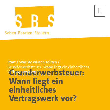
Start
Was Sie wissen sollten
Grunderwerbsteuer: Wann liegt ein einheitliches
Grunderwerbsteuer:
Vertragswerk vor?
Wann liegt ein
einheitliches
Vertragswerk vor?