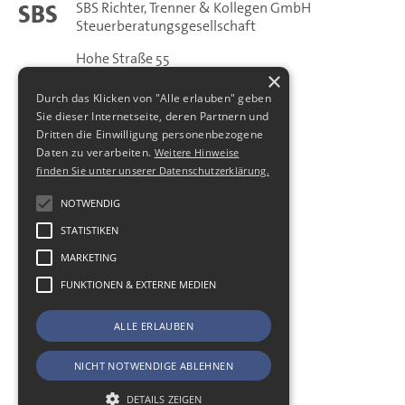
SBS Richter, Trenner & Kollegen GmbH
SBS
Steuerberatungsgesellschaft
Hohe Straße 55
01187
Dresden
×
Telefon:
+49 (0) 351 - 87 32 60
Durch das Klicken von "Alle erlauben" geben
Telefax:
+49 (0) 351 - 87 32 699
Sie dieser Internetseite, deren Partnern und
Dritten die Einwilligung personenbezogene
E-Mail:
kanzlei@sbsdresden.de
Daten zu verarbeiten.
Weitere Hinweise
ESt-Helfer
finden Sie unter unserer Datenschutzerklärung.
Start
Impressum
NOTWENDIG
Datenschutz
STATISTIKEN
Cookie-Einstellungen
MARKETING
FUNKTIONEN & EXTERNE MEDIEN
ALLE ERLAUBEN
NICHT NOTWENDIGE ABLEHNEN
DETAILS ZEIGEN