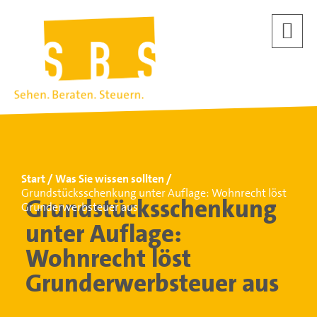
Start
Was Sie wissen sollten
Grundstücksschenkung unter Auflage: Wohnrecht löst
Grundstücksschenkung
Grunderwerbsteuer aus
unter Auflage:
Wohnrecht löst
Grunderwerbsteuer aus