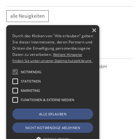
alle Neuigkeiten
×
Durch das Klicken von "Alle erlauben" geben
Sie dieser Internetseite, deren Partnern und
Dritten die Einwilligung personenbezogene
Daten zu verarbeiten.
Weitere Hinweise
finden Sie unter unserer Datenschutzerklärung.
SBS Richter, Trenner & Kollegen GmbH
SBS
Steuerberatungsgesellschaft
NOTWENDIG
STATISTIKEN
Hohe Straße 55
01187
Dresden
MARKETING
Telefon:
+49 (0) 351 - 87 32 60
FUNKTIONEN & EXTERNE MEDIEN
Telefax:
+49 (0) 351 - 87 32 699
E-Mail:
kanzlei@sbsdresden.de
ALLE ERLAUBEN
ESt-Helfer
Start
NICHT NOTWENDIGE ABLEHNEN
Impressum