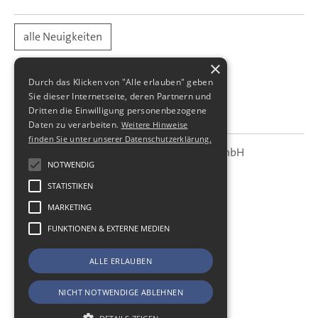
alle Neuigkeiten
×
Durch das Klicken von "Alle erlauben" geben
Sie dieser Internetseite, deren Partnern und
Dritten die Einwilligung personenbezogene
Daten zu verarbeiten.
Weitere Hinweise
finden Sie unter unserer Datenschutzerklärung.
SBS Richter, Trenner & Kollegen GmbH
SBS
Steuerberatungsgesellschaft
NOTWENDIG
STATISTIKEN
Hohe Straße 55
01187
Dresden
MARKETING
Telefon:
+49 (0) 351 - 87 32 60
FUNKTIONEN & EXTERNE MEDIEN
Telefax:
+49 (0) 351 - 87 32 699
E-Mail:
kanzlei@sbsdresden.de
ALLE ERLAUBEN
ESt-Helfer
Start
NICHT NOTWENDIGE ABLEHNEN
Impressum