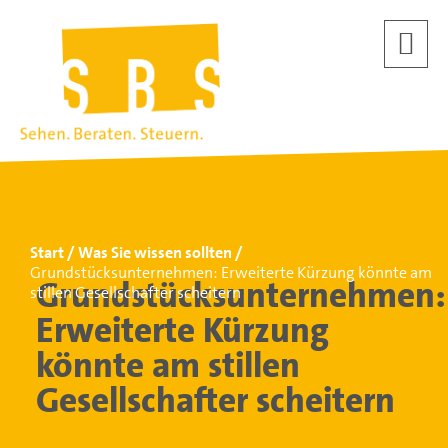
Start
Was Sie wissen sollten
Grundstücksunternehmen: Erweiterte Kürzung könnte am
Grundstücksunternehmen:
stillen Gesellschafter scheitern
Erweiterte Kürzung
könnte am stillen
Gesellschafter scheitern