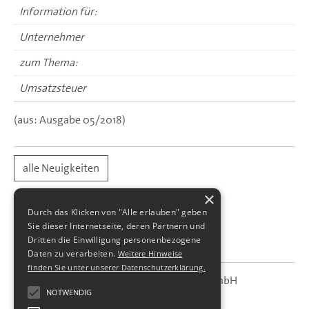
Information für:
Unternehmer
zum Thema:
Umsatzsteuer
(aus: Ausgabe 05/2018)
alle Neuigkeiten
×
Durch das Klicken von "Alle erlauben" geben
Sie dieser Internetseite, deren Partnern und
Dritten die Einwilligung personenbezogene
Daten zu verarbeiten.
Weitere Hinweise
finden Sie unter unserer Datenschutzerklärung.
SBS Richter, Trenner & Kollegen GmbH
SBS
Steuerberatungsgesellschaft
NOTWENDIG