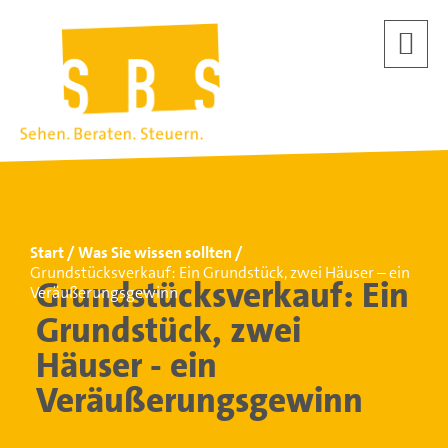
Start
Was Sie wissen sollten
Grundstücksverkauf: Ein Grundstück, zwei Häuser – ein
Grundstücksverkauf: Ein
Veräußerungsgewinn
Grundstück, zwei
Häuser - ein
Veräußerungsgewinn