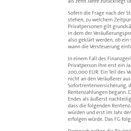
als zehn Jahre zurückliegt 
Sofern die Frage nach der S
stehen, zu welchem Zeitpunk
Privatpersonen gilt grundsä
in dem der Veräußerungsprei
also geklärt werden, ob ein
wann die Versteuerung eintr
In einem Fall des Finanzge
Privatperson ihre erst ein 
200.000 EUR. Ein Teil des 
nicht an den Veräußerer aus
Sofortrentenversicherung, 
Rentenzahlungen begann. Di
Endes als äußerst nachteili
dass die folgenden Renten
würden und erst im Jahr de
erfolgen würde. Das FG folg
Demnach galten die 80.000