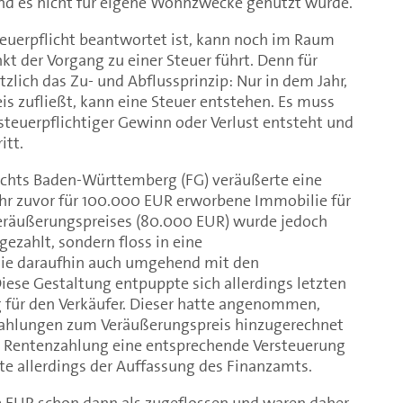
und es nicht für eigene Wohnzwecke genutzt wurde.
teuerpflicht beantwortet ist, kann noch im Raum
t der Vorgang zu einer Steuer führt. Denn für
tzlich das Zu- und Abflussprinzip: Nur in dem Jahr,
s zufließt, kann eine Steuer entstehen. Es muss
 steuerpflichtiger Gewinn oder Verlust entsteht und
itt.
richts Baden-Württemberg (FG) veräußerte eine
Jahr zuvor für 100.000 EUR erworbene Immobilie für
Veräußerungspreises (80.000 EUR) wurde jedoch
gezahlt, sondern floss in eine
die daraufhin auch umgehend mit den
ese Gestaltung entpuppte sich allerdings letzten
g für den Verkäufer. Dieser hatte angenommen,
zahlungen zum Veräußerungspreis hinzugerechnet
r Rentenzahlung eine entsprechende Versteuerung
te allerdings der Auffassung des Finanzamts.
 EUR schon dann als zugeflossen und waren daher