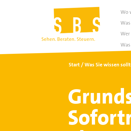
Wo w
Was 
Wer 
Was 
Start
Was Sie wissen soll
Grunds
Sofort