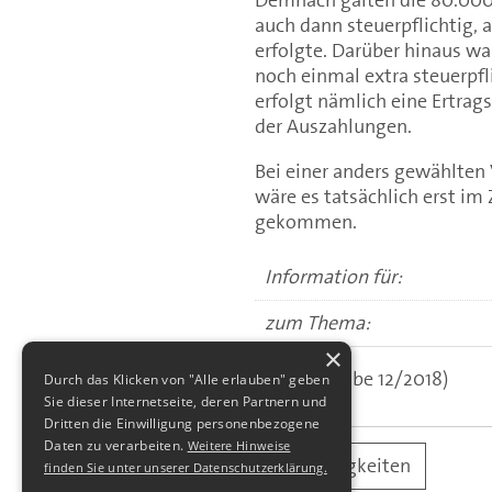
auch dann steuerpflichtig, 
erfolgte. Darüber hinaus w
noch einmal extra steuerpfl
erfolgt nämlich eine Ertrag
der Auszahlungen.
Bei einer anders gewählten
wäre es tatsächlich erst im
gekommen.
Information für:
zum Thema:
×
(aus: Ausgabe 12/2018)
Durch das Klicken von "Alle erlauben" geben
Sie dieser Internetseite, deren Partnern und
Dritten die Einwilligung personenbezogene
Daten zu verarbeiten.
Weitere Hinweise
alle Neuigkeiten
finden Sie unter unserer Datenschutzerklärung.