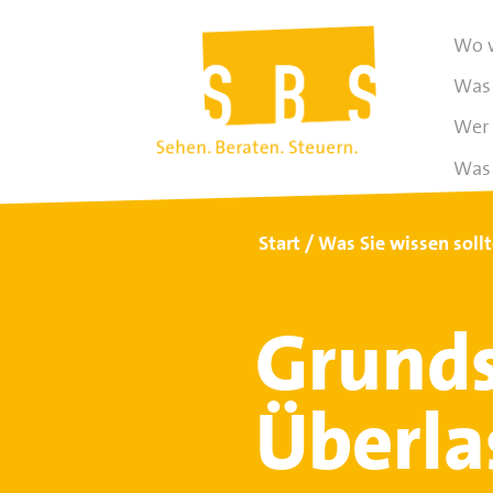
Wo w
Was 
Wer 
Was 
Start
Was Sie wissen soll
Grunds
Überla