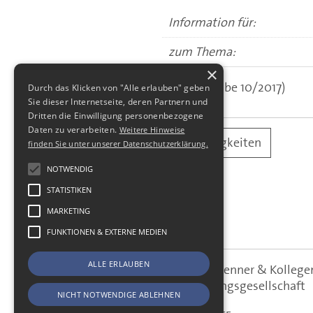
Information für:
zum Thema:
×
(aus: Ausgabe 10/2017)
Durch das Klicken von "Alle erlauben" geben
Sie dieser Internetseite, deren Partnern und
Dritten die Einwilligung personenbezogene
Daten zu verarbeiten.
Weitere Hinweise
alle Neuigkeiten
finden Sie unter unserer Datenschutzerklärung.
NOTWENDIG
STATISTIKEN
MARKETING
FUNKTIONEN & EXTERNE MEDIEN
ALLE ERLAUBEN
SBS Richter, Trenner & Kolle
SBS
Steuerberatungsgesellschaft
NICHT NOTWENDIGE ABLEHNEN