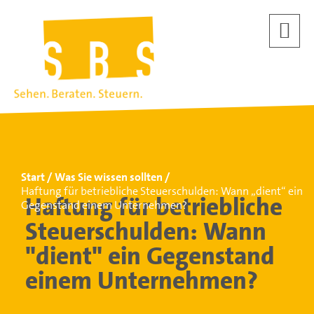
Start
Was Sie wissen sollten
Haftung für betriebliche Steuerschulden: Wann „dient“ ein
Haftung für betriebliche
Gegenstand einem Unternehmen?
Steuerschulden: Wann
"dient" ein Gegenstand
einem Unternehmen?