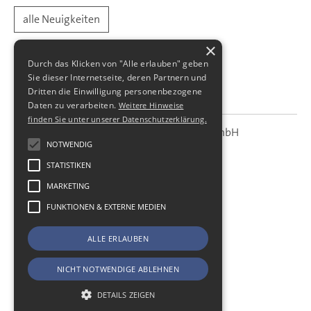
alle Neuigkeiten
×
Durch das Klicken von "Alle erlauben" geben
Sie dieser Internetseite, deren Partnern und
Dritten die Einwilligung personenbezogene
Daten zu verarbeiten.
Weitere Hinweise
finden Sie unter unserer Datenschutzerklärung.
SBS Richter, Trenner & Kollegen GmbH
SBS
Steuerberatungsgesellschaft
NOTWENDIG
STATISTIKEN
Hohe Straße 55
01187
Dresden
MARKETING
Telefon:
+49 (0) 351 - 87 32 60
FUNKTIONEN & EXTERNE MEDIEN
Telefax:
+49 (0) 351 - 87 32 699
E-Mail:
kanzlei@sbsdresden.de
ALLE ERLAUBEN
ESt-Helfer
Start
NICHT NOTWENDIGE ABLEHNEN
Impressum
Datenschutz
DETAILS ZEIGEN
Cookie-Einstellungen