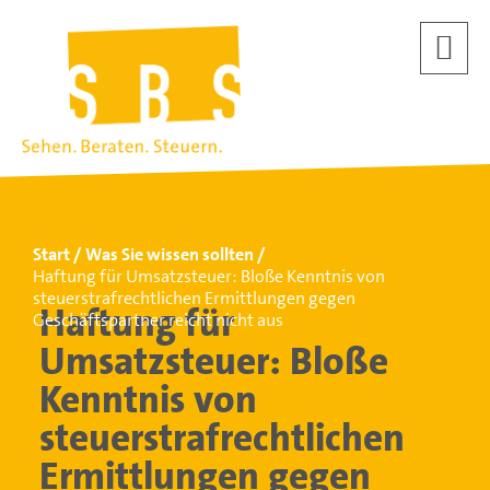
Start
Was Sie wissen sollten
Haftung für Umsatzsteuer: Bloße Kenntnis von
steuerstrafrechtlichen Ermittlungen gegen
Haftung für
Geschäftspartner reicht nicht aus
Umsatzsteuer: Bloße
Kenntnis von
steuerstrafrechtlichen
Ermittlungen gegen