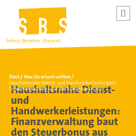
Start
Was Sie wissen sollten
Haushaltsnahe Dienst- und Handwerkerleistungen:
Haushaltsnahe Dienst-
Finanzverwaltung baut den Steuerbonus aus
und
Handwerkerleistungen:
Finanzverwaltung baut
den Steuerbonus aus