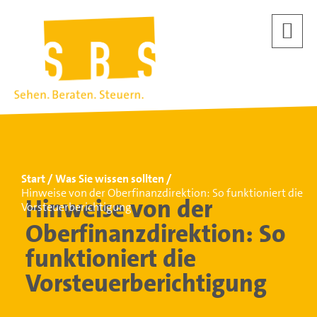
Start
Was Sie wissen sollten
Hinweise von der Oberfinanzdirektion: So funktioniert die
Hinweise von der
Vorsteuerberichtigung
Oberfinanzdirektion: So
funktioniert die
Vorsteuerberichtigung