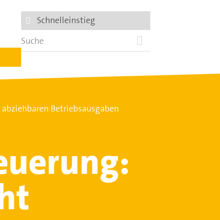
Schnelleinstieg
 abziehbaren Betriebsausgaben
euerung:
ht