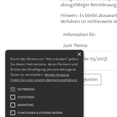
abzugsfähiger Betriebsausg
Hinweis: Es bleibt abzuwart
Verfahren ist mittlerweile 
Information für:
zum Thema:
×
(aus: Ausgabe 05/2017)
Durch das Klicken von "Alle erlauben" geben
Sie dieser Internetseite, deren Partnern und
Dritten die Einwilligung personenbezogene
Daten zu verarbeiten.
Weitere Hinweise
alle Neuigkeiten
finden Sie unter unserer Datenschutzerklärung.
NOTWENDIG
STATISTIKEN
MARKETING
FUNKTIONEN & EXTERNE MEDIEN