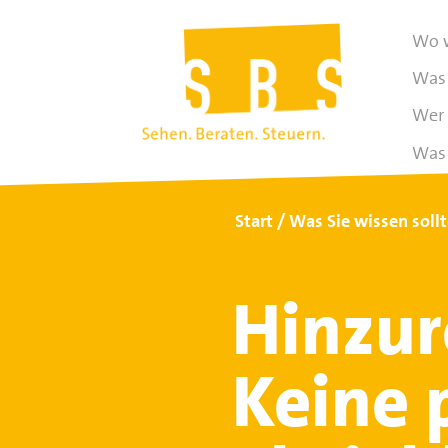
Wo w
Was 
Wer 
Was 
Start
Was Sie wissen soll
Hinzur
Keine 