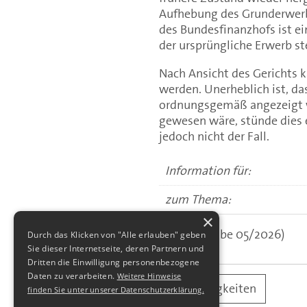
Aufhebung des Grunderwerbs
des Bundesfinanzhofs ist 
der ursprüngliche Erwerb ste
Nach Ansicht des Gerichts k
werden. Unerheblich ist, da
ordnungsgemäß angezeigt w
gewesen wäre, stünde dies
jedoch nicht der Fall.
Information für:
zum Thema:
×
(aus: Ausgabe 05/2026)
Durch das Klicken von "Alle erlauben" geben
Sie dieser Internetseite, deren Partnern und
Dritten die Einwilligung personenbezogene
Daten zu verarbeiten.
Weitere Hinweise
alle Neuigkeiten
finden Sie unter unserer Datenschutzerklärung.