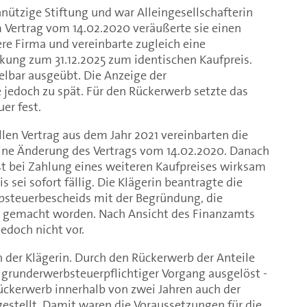
nnützige Stiftung und war Alleingesellschafterin
m Vertrag vom 14.02.2020 veräußerte sie einen
ere Firma und vereinbarte zugleich eine
ung zum 31.12.2025 zum identischen Kaufpreis.
lbar ausgeübt. Die Anzeige der
 jedoch zu spät. Für den Rückerwerb setzte das
er fest.
len Vertrag aus dem Jahr 2021 vereinbarten die
eine Änderung des Vertrags vom 14.02.2020. Danach
st bei Zahlung eines weiteren Kaufpreises wirksam
sei sofort fällig. Die Klägerin beantragte die
steuerbescheids mit der Begründung, die
g gemacht worden. Nach Ansicht des Finanzamts
edoch nicht vor.
 der Klägerin. Durch den Rückerwerb der Anteile
 grunderwerbsteuerpflichtiger Vorgang ausgelöst -
ückerwerb innerhalb von zwei Jahren auch der
estellt. Damit waren die Voraussetzungen für die