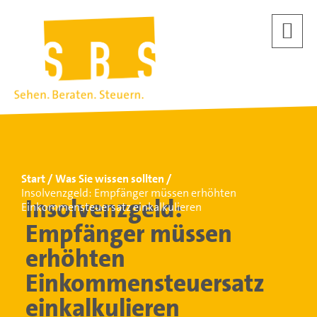
Start
Was Sie wissen sollten
Insolvenzgeld: Empfänger müssen erhöhten
Insolvenzgeld:
Einkommensteuersatz einkalkulieren
Empfänger müssen
erhöhten
Einkommensteuersatz
einkalkulieren