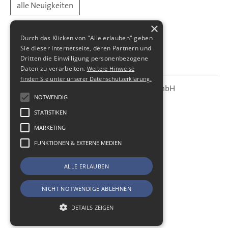
alle Neuigkeiten
×
Durch das Klicken von "Alle erlauben" geben
Sie dieser Internetseite, deren Partnern und
Dritten die Einwilligung personenbezogene
Daten zu verarbeiten.
Weitere Hinweise
finden Sie unter unserer Datenschutzerklärung.
SBS Richter, Trenner & Kollegen GmbH
SBS
Steuerberatungsgesellschaft
NOTWENDIG
STATISTIKEN
Hohe Straße 55
01187
Dresden
MARKETING
Telefon:
+49 (0) 351 - 87 32 60
FUNKTIONEN & EXTERNE MEDIEN
Telefax:
+49 (0) 351 - 87 32 699
E-Mail:
kanzlei@sbsdresden.de
ALLE ERLAUBEN
ESt-Helfer
Start
NICHT NOTWENDIGE ABLEHNEN
Impressum
Datenschutz
DETAILS ZEIGEN
Cookie-Einstellungen