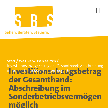
Start
Was Sie wissen sollten
Investitionsabzugsbetrag der Gesamthand: Abschreibung
Investitionsabzugsbetrag
im Sonderbetriebsvermögen möglich
der Gesamthand:
Abschreibung im
Sonderbetriebsvermögen
möglich