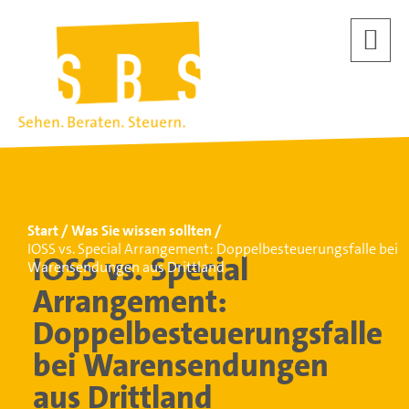
Start
Was Sie wissen sollten
IOSS vs. Special Arrangement: Doppelbesteuerungsfalle bei
IOSS vs. Special
Warensendungen aus Drittland
Arrangement:
Doppelbesteuerungsfalle
bei Warensendungen
aus Drittland