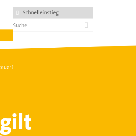
Schnelleinstieg
teuer?
gilt