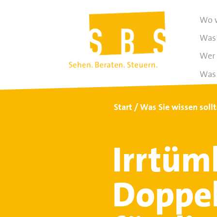
Wo w
Was 
Wer 
Was 
Start
Was Sie wissen soll
Irrtüm
Doppel