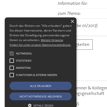
Information für:
zum Thema:
×
(aus: Ausgabe 01/2017)
Durch das Klicken von "Alle erlauben" geben
Sie dieser Internetseite, deren Partnern und
Dritten die Einwilligung personenbezogene
Daten zu verarbeiten.
Weitere Hinweise
alle Neuigkeiten
finden Sie unter unserer Datenschutzerklärung.
NOTWENDIG
STATISTIKEN
MARKETING
FUNKTIONEN & EXTERNE MEDIEN
ALLE ERLAUBEN
SBS Richter, Trenner & Kolle
SBS
Steuerberatungsgesellschaft
NICHT NOTWENDIGE ABLEHNEN
Hohe Straße 55
DETAILS ZEIGEN