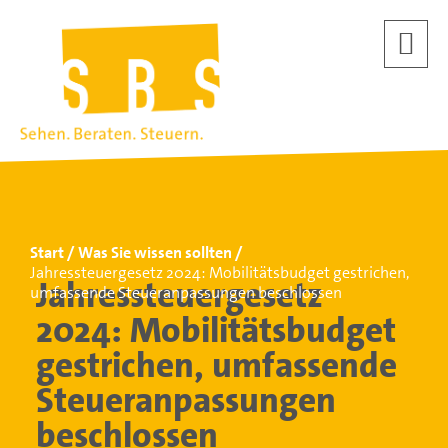
Start
Was Sie wissen sollten
Jahressteuergesetz 2024: Mobilitätsbudget gestrichen,
Jahressteuergesetz
umfassende Steueranpassungen beschlossen
2024: Mobilitätsbudget
gestrichen, umfassende
Steueranpassungen
beschlossen