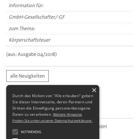
Information für:
GmbH-Gesellschafter/-GF
zum Thema:
Körperschaftsteuer
(aus: Ausgabe 04/2018)
alle Neuigkeiten
×
Durch das Klicken von "Alle erlauben" geben
Sie dieser Internetseite, deren Partnern und
Dritten die Einwilligung personenbezogene
Daten zu verarbeiten.
Weitere Hinweise
finden Sie unter unserer Datenschutzerklärung.
SBS Richter, Trenner & Kollegen GmbH
SBS
Steuerberatungsgesellschaft
NOTWENDIG