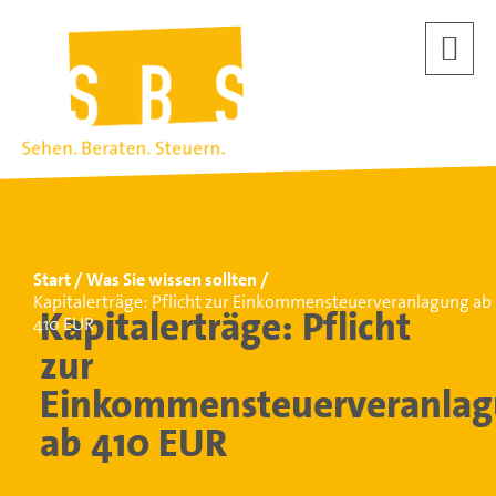
Start
Was Sie wissen sollten
Kapitalerträge: Pflicht zur Einkommensteuerveranlagung ab
Kapitalerträge: Pflicht
410 EUR
zur
Einkommensteuerveranla
ab 410 EUR