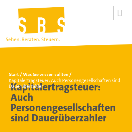
Start
Was Sie wissen sollten
Kapitalertragsteuer: Auch Personengesellschaften sind
Kapitalertragsteuer:
Dauerüberzahler
Auch
Personengesellschaften
sind Dauerüberzahler