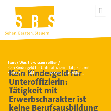
Start
Was Sie wissen sollten
Kein Kindergeld für Unteroffizierin: Tätigkeit mit
Kein Kindergeld für
Erwerbscharakter ist keine Berufsausbildung
Unteroffizierin:
Tätigkeit mit
Erwerbscharakter ist
keine Berufsausbildung