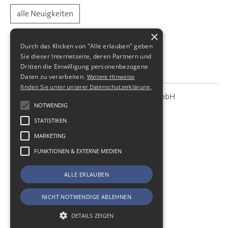
alle Neuigkeiten
×
Durch das Klicken von "Alle erlauben" geben
Sie dieser Internetseite, deren Partnern und
Dritten die Einwilligung personenbezogene
Daten zu verarbeiten.
Weitere Hinweise
finden Sie unter unserer Datenschutzerklärung.
SBS Richter, Trenner & Kollegen GmbH
SBS
Steuerberatungsgesellschaft
NOTWENDIG
STATISTIKEN
Hohe Straße 55
01187
Dresden
MARKETING
Telefon:
+49 (0) 351 - 87 32 60
FUNKTIONEN & EXTERNE MEDIEN
Telefax:
+49 (0) 351 - 87 32 699
E-Mail:
kanzlei@sbsdresden.de
ALLE ERLAUBEN
ESt-Helfer
Start
NICHT NOTWENDIGE ABLEHNEN
Impressum
Datenschutz
DETAILS ZEIGEN
Cookie-Einstellungen