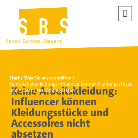
Start
Was Sie wissen sollten
Keine Arbeitskleidung: Influencer können Kleidungsstücke
Keine Arbeitskleidung:
und Accessoires nicht absetzen
Influencer können
Kleidungsstücke und
Accessoires nicht
absetzen