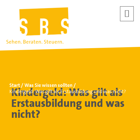
Start
Was Sie wissen sollten
Kindergeld: Was gilt als
Kindergeld: Was gilt als Erstausbildung und was nicht?
Erstausbildung und was
nicht?