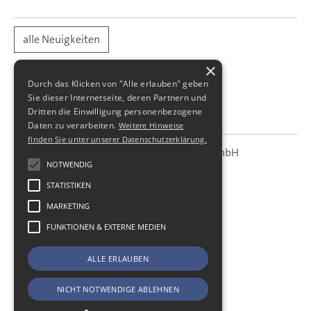
alle Neuigkeiten
×
Durch das Klicken von "Alle erlauben" geben
Sie dieser Internetseite, deren Partnern und
Dritten die Einwilligung personenbezogene
Daten zu verarbeiten.
Weitere Hinweise
finden Sie unter unserer Datenschutzerklärung.
SBS Richter, Trenner & Kollegen GmbH
SBS
Steuerberatungsgesellschaft
NOTWENDIG
STATISTIKEN
Hohe Straße 55
01187
Dresden
MARKETING
Telefon:
+49 (0) 351 - 87 32 60
FUNKTIONEN & EXTERNE MEDIEN
Telefax:
+49 (0) 351 - 87 32 699
E-Mail:
kanzlei@sbsdresden.de
ALLE ERLAUBEN
ESt-Helfer
Start
NICHT NOTWENDIGE ABLEHNEN
Impressum