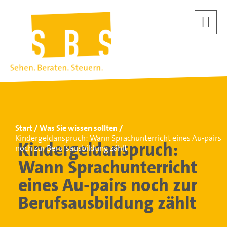
Start
Was Sie wissen sollten
Kindergeldanspruch: Wann Sprachunterricht eines Au-pairs
Kindergeldanspruch:
noch zur Berufsausbildung zählt
Wann Sprachunterricht
eines Au-pairs noch zur
Berufsausbildung zählt