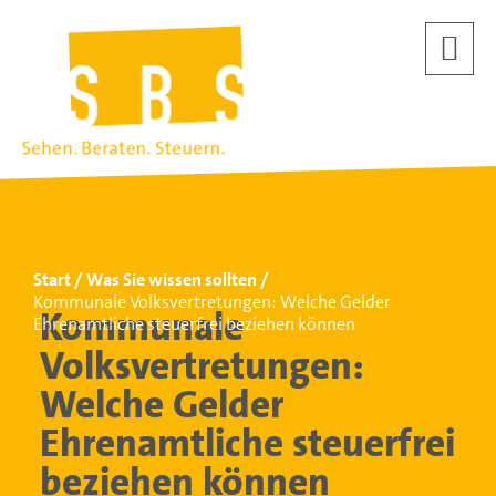
Start
Was Sie wissen sollten
Kommunale Volksvertretungen: Welche Gelder
Kommunale
Ehrenamtliche steuerfrei beziehen können
Volksvertretungen:
Welche Gelder
Ehrenamtliche steuerfrei
beziehen können