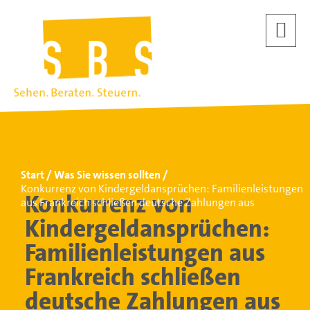
Start
Was Sie wissen sollten
Konkurrenz von Kindergeldansprüchen: Familienleistungen
Konkurrenz von
aus Frankreich schließen deutsche Zahlungen aus
Kindergeldansprüchen:
Familienleistungen aus
Frankreich schließen
deutsche Zahlungen aus