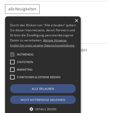
alle Neuigkeiten
×
Durch das Klicken von "Alle erlauben" geben
Sie dieser Internetseite, deren Partnern und
Dritten die Einwilligung personenbezogene
Daten zu verarbeiten.
Weitere Hinweise
finden Sie unter unserer Datenschutzerklärung.
SBS Richter, Trenner & Kollegen GmbH
SBS
Steuerberatungsgesellschaft
NOTWENDIG
STATISTIKEN
Hohe Straße 55
01187
Dresden
MARKETING
Telefon:
+49 (0) 351 - 87 32 60
FUNKTIONEN & EXTERNE MEDIEN
Telefax:
+49 (0) 351 - 87 32 699
E-Mail:
kanzlei@sbsdresden.de
ALLE ERLAUBEN
ESt-Helfer
Start
NICHT NOTWENDIGE ABLEHNEN
Impressum
Datenschutz
DETAILS ZEIGEN