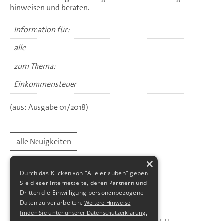
hinweisen und beraten.
Information für:
alle
zum Thema:
Einkommensteuer
(aus: Ausgabe 01/2018)
alle Neuigkeiten
×
Durch das Klicken von "Alle erlauben" geben
Sie dieser Internetseite, deren Partnern und
Dritten die Einwilligung personenbezogene
Daten zu verarbeiten.
Weitere Hinweise
finden Sie unter unserer Datenschutzerklärung.