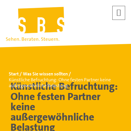
Start
Was Sie wissen sollten
Künstliche Befruchtung: Ohne festen Partner keine
Künstliche Befruchtung:
außergewöhnliche Belastung
Ohne festen Partner
keine
außergewöhnliche
Belastung