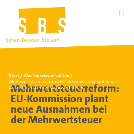
Start
Was Sie wissen sollten
Mehrwertsteuerreform: EU-Kommission plant neue
Mehrwertsteuerreform:
Ausnahmen bei der Mehrwertsteuer
EU-Kommission plant
neue Ausnahmen bei
der Mehrwertsteuer